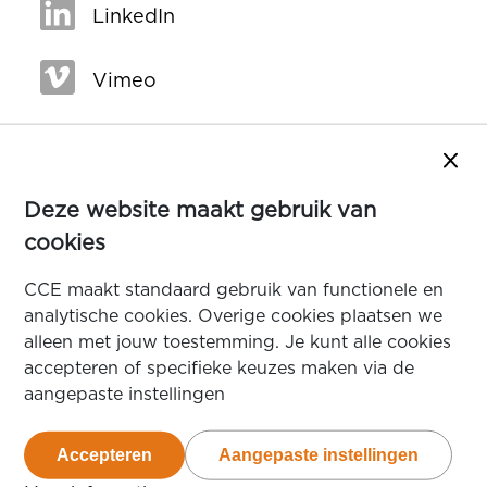
LinkedIn
Vimeo
Sluit
Deze website maakt gebruik van
cookies
CCE maakt standaard gebruik van functionele en
analytische cookies. Overige cookies plaatsen we
alleen met jouw toestemming. Je kunt alle cookies
accepteren of specifieke keuzes maken via de
aangepaste instellingen
Accepteren
Aangepaste instellingen
van de cookies die deze website gebruikt
van de te acceptere