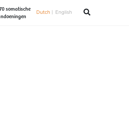
70 somatische
Dutch
English
ndoeningen