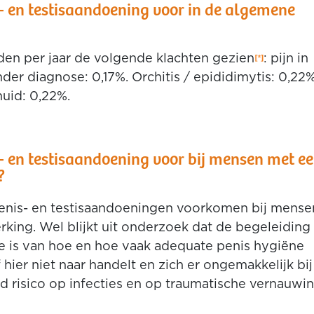
- en testisaandoening voor in de algemene
rden per jaar de volgende klachten gezien
: pijn in
nder diagnose: 0,17%. Orchitis / epididimytis: 0,22%
huid: 0,22%.
 en testisaandoening voor bij mensen met e
?
enis- en testisaandoeningen voorkomen bij mense
rking. Wel blijkt uit onderzoek dat de begeleiding
e is van hoe en hoe vaak adequate penis hygiëne
ier niet naar handelt en zich er ongemakkelijk bij
gd risico op infecties en op traumatische vernauwi